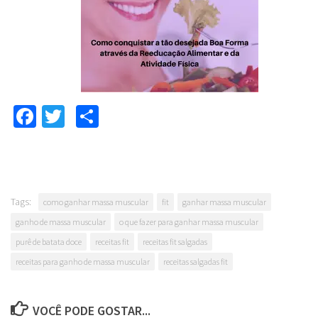
Facebook
Twitter
Compartilhar
Tags:
como ganhar massa muscular
fit
ganhar massa muscular
ganho de massa muscular
o que fazer para ganhar massa muscular
purê de batata doce
receitas fit
receitas fit salgadas
receitas para ganho de massa muscular
receitas salgadas fit
VOCÊ PODE GOSTAR...