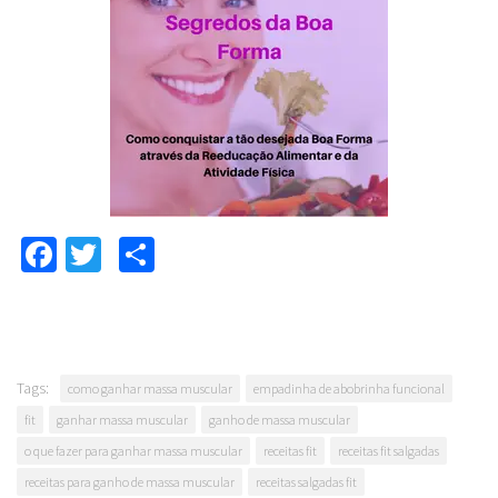
Facebook
Twitter
Compartilhar
Tags:
como ganhar massa muscular
empadinha de abobrinha funcional
fit
ganhar massa muscular
ganho de massa muscular
o que fazer para ganhar massa muscular
receitas fit
receitas fit salgadas
receitas para ganho de massa muscular
receitas salgadas fit