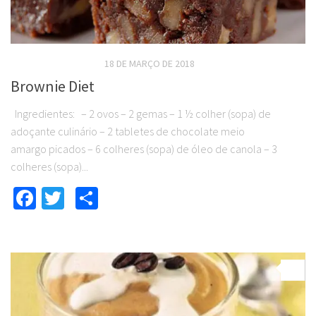
RECEITAS DOCES DIET
18 DE MARÇO DE 2018
Brownie Diet
Ingredientes: – 2 ovos – 2 gemas – 1 ½ colher (sopa) de
adoçante culinário – 2 tabletes de chocolate meio
amargo picados – 6 colheres (sopa) de óleo de canola – 3
colheres (sopa)...
Facebook
Twitter
Compartilhar
0