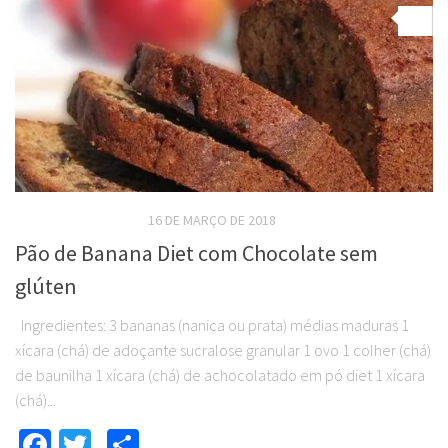
0
RECEITAS DOCES DIET
16 DE MARÇO DE 2018
Pão de Banana Diet com Chocolate sem
glúten
Ingredientes: 3 bananas (nanica ou prata) médias maduras 1
xícara (chá) de adoçante sucralose granular 1 ovo 1 colher (chá)
de baunilha 1 xícara (chá) de achocolatado em pó diet 1 xícara
(chá)...
Facebook
Twitter
Compartilhar