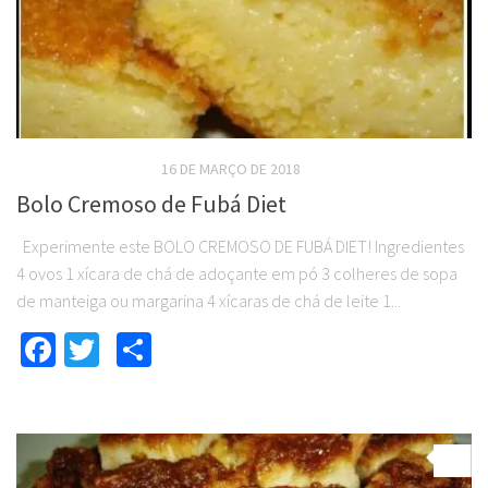
RECEITAS DOCES DIET
16 DE MARÇO DE 2018
Bolo Cremoso de Fubá Diet
Experimente este BOLO CREMOSO DE FUBÁ DIET! Ingredientes
4 ovos 1 xícara de chá de adoçante em pó 3 colheres de sopa
de manteiga ou margarina 4 xícaras de chá de leite 1...
Facebook
Twitter
Compartilhar
0