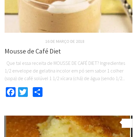
RECEITAS DOCES DIET
16 DE MARÇO DE 2018
Mousse de Café Diet
Que tal essa receita de MOUSSE DE CAFÉ DIET? Ingredientes
1/2 envelope de gelatina incolor em pó sem sabor 1 colher
(sopa) de café solúvel 1 1/2 xícara (chá) de água (sendo 1/2...
Facebook
Twitter
Compartilhar
0