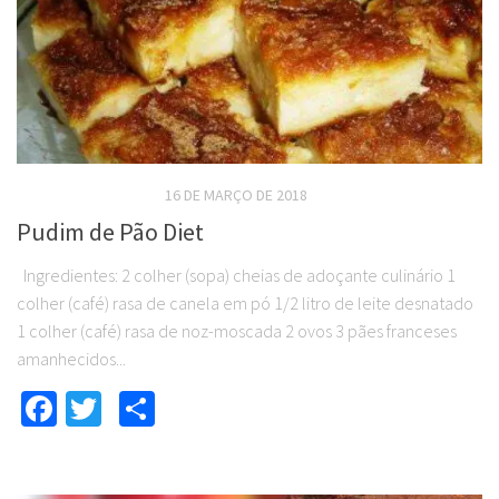
RECEITAS DOCES DIET
16 DE MARÇO DE 2018
Pudim de Pão Diet
Ingredientes: 2 colher (sopa) cheias de adoçante culinário 1
colher (café) rasa de canela em pó 1/2 litro de leite desnatado
1 colher (café) rasa de noz-moscada 2 ovos 3 pães franceses
amanhecidos...
Facebook
Twitter
Compartilhar