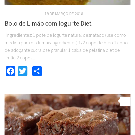
RECEITAS DOCES DIET
19 DE MARÇO DE 2018
Bolo de Limão com Iogurte Diet
Ingredientes: 1 pote de iogurte natural desnatado (use como
medida para os demais ingredientes) 1/2 copo de óleo 1 copo
de adoçante sucralose granular 1 caixa de gelatina diet de
limão 2 copos...
Facebook
Twitter
Compartilhar
0