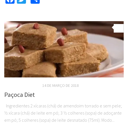
0
RECEITAS DOCES DIET
14 DE MARÇO DE 2018
Paçoca Diet
Ingredientes 2 xícaras (chá) de amendoim torrado e sem pele;
½ xícara (chá) de leite em pó; 3 ½ colheres (sopa) de adoçante
em pó; 5 colheres (sopa) de leite desnatado (75ml). Modo...