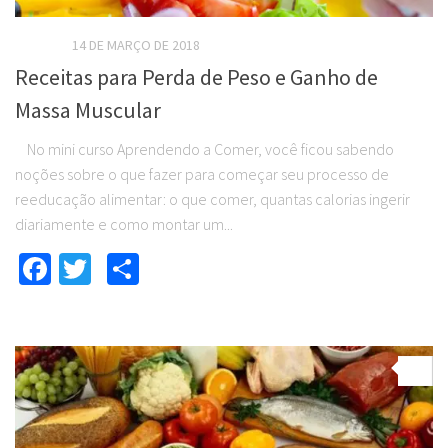
EBOOKS
14 DE MARÇO DE 2018
Receitas para Perda de Peso e Ganho de
Massa Muscular
No mini curso Aprendendo a Comer, você ficou sabendo
noções sobre o que fazer para começar seu processo de
reeducação alimentar: o que comer, quantas calorias ingerir
diariamente e como montar um...
Facebook
Twitter
Compartilhar
0