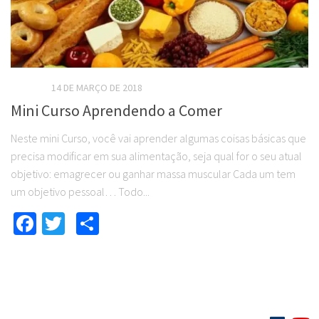
EBOOKS
14 DE MARÇO DE 2018
Mini Curso Aprendendo a Comer
Neste mini Curso, você vai aprender algumas coisas básicas que
precisa modificar em sua alimentação, seja qual for o seu atual
objetivo: emagrecer ou ganhar massa muscular Cada um tem
um objetivo pessoal… Todo...
Facebook
Twitter
Compartilhar