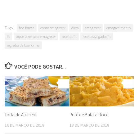
Tags:
boa forma
como emagrecer
dieta
emagrecer
emagrecimento
fit
o que fazer para emagrecer
receitas fit
receitas salgadas fit
segredos da boa forma
VOCÊ PODE GOSTAR...
0
0
Torta de Atum Fit
Purê de Batata Doce
16 DE MARÇO DE 2018
18 DE MARÇO DE 2018