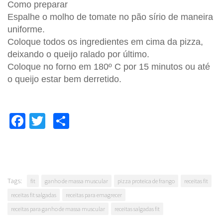
Como preparar
Espalhe o molho de tomate no pão sírio de maneira
uniforme.
Coloque todos os ingredientes em cima da pizza,
deixando o queijo ralado por último.
Coloque no forno em 180º C por 15 minutos ou até
o queijo estar bem derretido.
Facebook
Twitter
Compartilhar
Tags:
fit
ganho de massa muscular
pizza proteica de frango
receitas fit
receitas fit salgadas
receitas para emagrecer
receitas para ganho de massa muscular
receitas salgadas fit