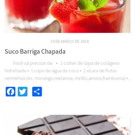
REEDUCAÇÃO ALIMENTAR
19 DE MARÇO DE 2018
Suco Barriga Chapada
Você vai precisar de: • 1 colher de sopa de colágeno
hidrolisado • 1 copo de água de coco • 1 xícara de frutas
vermelhas (ex.: morango,melancia, mirtilo,amora,framboesa) •...
Facebook
Twitter
Compartilhar
0