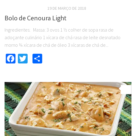
RECEITAS DOCES LIGHT
19 DE MARÇO DE 2018
Bolo de Cenoura Light
Ingredientes: Massa: 3 ovos 1 ½ colher de sopa rasa de
adoçante culinário 1 xícara de chá rasa de leite desnatado
morno ¾ xícara de chá de óleo 3 xícaras de chá de...
Facebook
Twitter
Compartilhar
0