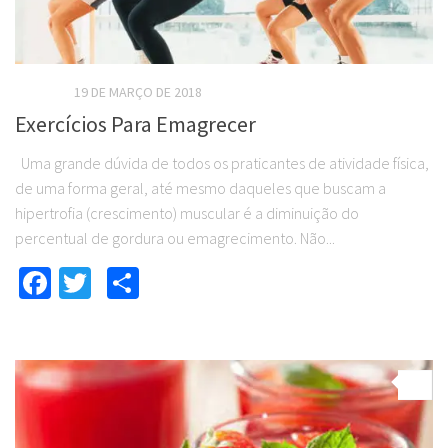
ARTIGOS
19 DE MARÇO DE 2018
Exercícios Para Emagrecer
Uma grande dúvida de todos os praticantes de atividade física,
de uma forma geral, até mesmo daqueles que buscam a
hipertrofia (crescimento) muscular é a diminuição do
percentual de gordura ou emagrecimento. Não...
Facebook
Twitter
Compartilhar
0