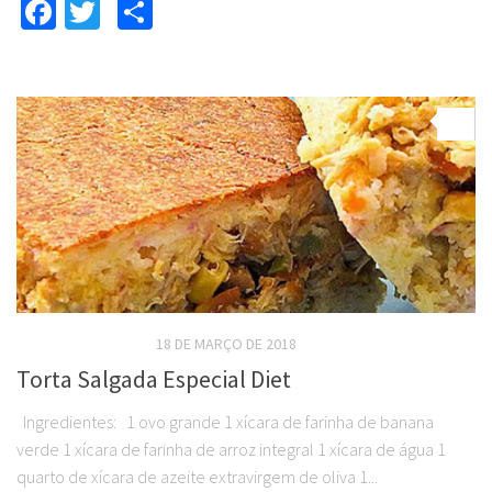
Facebook
Twitter
Compartilhar
0
RECEITAS SALGADAS
18 DE MARÇO DE 2018
Torta Salgada Especial Diet
Ingredientes: 1 ovo grande 1 xícara de farinha de banana
verde 1 xícara de farinha de arroz integral 1 xícara de água 1
quarto de xícara de azeite extravirgem de oliva 1...