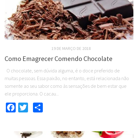
REEDUCAÇÃO ALIMENTAR
19 DE MARÇO DE 2018
Como Emagrecer Comendo Chocolate
O chocolate, sem dúvida alguma, é o doce preferido de
muitas pessoas. Essa paixão, no entanto, está relacionada não
somente ao seu sabor como às sensações de bem estar que
ele proporciona. O cacau...
Facebook
Twitter
Compartilhar