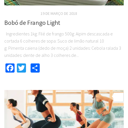
RECEITAS SALGADAS
19 DE MARÇO DE 2018
Bobó de Frango Light
Ingredientes 1kg: Filé de frango 500g: Aipim descascada e
cortada 6 colheres de sopa: Suco de limão natural 10
g: Pimenta caiena (dedo de moça) 2 unidades: Cebola ralada 3
unidades: dente de alho 3 colheres de...
Facebook
Twitter
Compartilhar
0