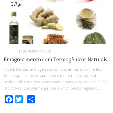
0
ARTIGOS
19 DE MARÇO DE 2018
Emagrecimento com Termogênicos Naturais
As substâncias termogênicas contidas em certos alimentos
têm a capacidade de aumentar a temperatura corporal,
acelerando o metabolismo e aumentando a queima de lipídios.
Isto ocorre, pois a termogênese é um processo regulado...
Facebook
Twitter
Compartilhar