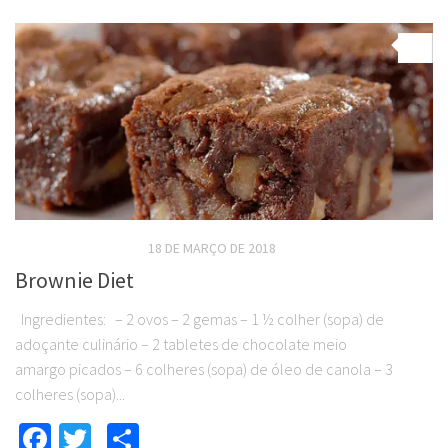
0
RECEITAS DOCES DIET
18 DE MARÇO DE 2018
Brownie Diet
Ingredientes: – 2 ovos – 2 gemas – 1 ½ colher (sopa) de
adoçante culinário – 2 tabletes de chocolate meio
amargo picados – 6 colheres (sopa) de óleo de canola – 3
colheres (sopa)...
Facebook
Twitter
Compartilhar