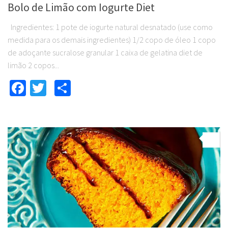
Bolo de Limão com Iogurte Diet
Ingredientes: 1 pote de iogurte natural desnatado (use como
medida para os demais ingredientes) 1/2 copo de óleo 1 copo
de adoçante sucralose granular 1 caixa de gelatina diet de
limão 2 copos...
Facebook
Twitter
Compartilhar
0