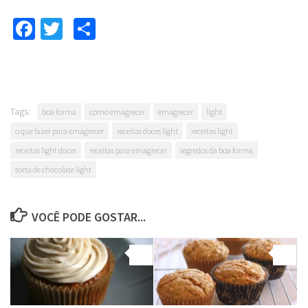
Facebook
Twitter
Compartilhar
Tags:
boa forma
como emagrecer
emagrecer
light
o que fazer para emagrecer
receitas doces light
receitas light
receitas light doces
receitas para emagrecer
segredos da boa forma
torta de chocolate light
VOCÊ PODE GOSTAR...
0
0