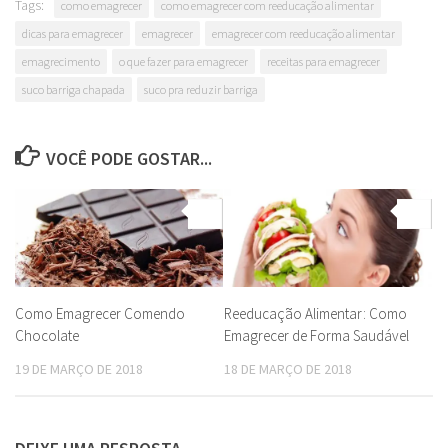
Tags:
como emagrecer
como emagrecer com reeducação alimentar
dicas para emagrecer
emagrecer
emagrecer com reeducação alimentar
emagrecimento
o que fazer para emagrecer
receitas para emagrecer
suco barriga chapada
suco pra reduzir barriga
VOCÊ PODE GOSTAR...
0
0
Como Emagrecer Comendo
Reeducação Alimentar: Como
Chocolate
Emagrecer de Forma Saudável
19 DE MARÇO DE 2018
18 DE MARÇO DE 2018