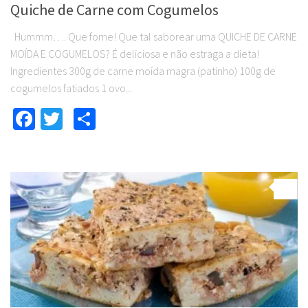
Quiche de Carne com Cogumelos
Hummm…. Que fome! Que tal saborear uma QUICHE DE CARNE
MOÍDA E COGUMELOS? É deliciosa e não estraga a dieta!
Ingredientes 300g de carne moída magra (patinho) 100g de
cogumelos fatiados 1 ovo...
Facebook
Twitter
Compartilhar
0