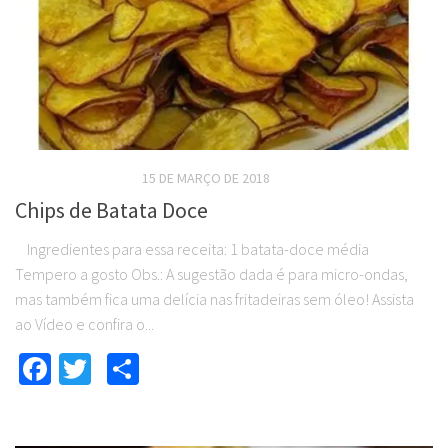
RECEITAS SALGADAS
15 DE MARÇO DE 2018
Chips de Batata Doce
Ingredientes para essa receita: 1 batata-doce média
Tempero a gosto Obs.: A sugestão dada é para micro-ondas,
mas também fica uma delícia nas fritadeiras sem óleo! Assista
ao Vídeo e confira o...
Facebook
Twitter
Compartilhar