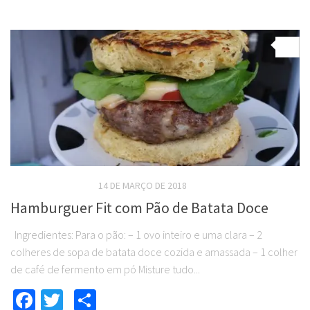
0
RECEITAS SALGADAS
14 DE MARÇO DE 2018
Hamburguer Fit com Pão de Batata Doce
Ingredientes: Para o pão: – 1 ovo inteiro e uma clara – 2
colheres de sopa de batata doce cozida e amassada – 1 colher
de café de fermento em pó Misture tudo...
Facebook
Twitter
Compartilhar