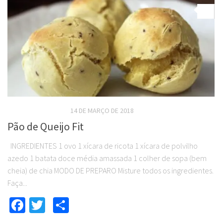
0
RECEITAS SALGADAS
14 DE MARÇO DE 2018
Pão de Queijo Fit
INGREDIENTES 1 ovo 1 xícara de ricota 1 xícara de polvilho
azedo 1 batata doce média amassada 1 colher de sopa (bem
cheia) de chia MODO DE PREPARO Misture todos os ingredientes.
Faça...
Facebook
Twitter
Compartilhar