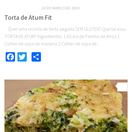
RECEITAS SALGADAS
16 DE MARÇO DE 2018
Torta de Atum Fit
Quer uma receita de torta salgada SEM GLÚTEN? Que tal essa
TORTA DE ATUM? Ingredientes: 1 Xícara de Farinha de Arroz 1
Colher de sopa de maisena 1 Colher de sopa de...
Facebook
Twitter
Compartilhar
0