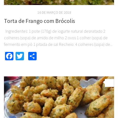
RECEITAS SALGADAS
16 DE MARÇO DE 2018
Torta de Frango com Brócolis
Ingredientes: 1 pote (170g) de iogurte natural desnatado 2
colheres (sopa) de amido de milho 2 ovos 1 colher (sopa) de
fermento em pó 1 pitada de sal Recheio: 4 colheres (sopa) de...
Facebook
Twitter
Compartilhar
0