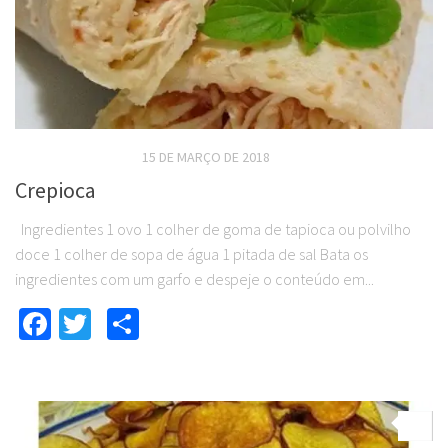
RECEITAS SALGADAS
15 DE MARÇO DE 2018
Crepioca
Ingredientes 1 ovo 1 colher de goma de tapioca ou polvilho
doce 1 colher de sopa de água 1 pitada de sal Bata os
ingredientes com um garfo e despeje o conteúdo em...
Facebook
Twitter
Compartilhar
0