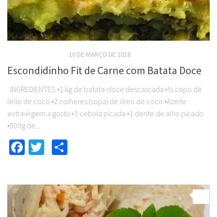
RECEITAS SALGADAS
16 DE MARÇO DE 2018
Escondidinho Fit de Carne com Batata Doce
INGREDIENTES •1 kg de batata-doce descascada •½ copo de
leite de coco •2 colheres (sopa) de óleo de coco •Azeite
extravirgem a gosto •1 cebola picada •1 dente de alho picado
•500g de...
Facebook
Twitter
Compartilhar
0