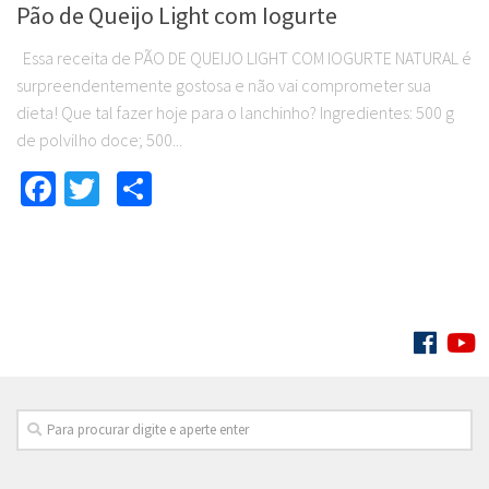
Pão de Queijo Light com Iogurte
Essa receita de PÃO DE QUEIJO LIGHT COM IOGURTE NATURAL é
surpreendentemente gostosa e não vai comprometer sua
dieta! Que tal fazer hoje para o lanchinho? Ingredientes: 500 g
de polvilho doce; 500...
Facebook
Twitter
Compartilhar
SIGA: