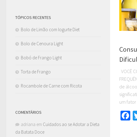
TÓPICOS RECENTES
Bolo de Limão com Iogurte Diet
ARTIGOS
Bolo de Cenoura Light
Consu
Bobó de Frango Light
Dific
VOCÊ CO
Torta de Frango
FREQUÊN
Rocambole de Carne com Ricota
de álcoo
signific
um fator
COMENTÁRIOS
F
adriana
em
Cuidados ao se Adotar a Dieta
da Batata Doce