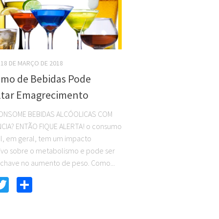
18 DE MARÇO DE 2018
mo de Bebidas Pode
ultar Emagrecimento
NSOME BEBIDAS ALCÓOLICAS COM
CIA? ENTÃO FIQUE ALERTA! o consumo
l, em geral, tem um impacto
ativo sobre o metabolismo e pode ser
 chave no aumento de peso. Como...
acebook
Twitter
Compartilhar