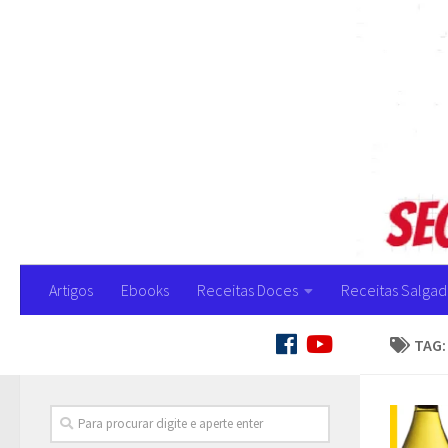
Artigos
Ebooks
Receitas Doces
Receitas Salgad
SIGA:
TAG