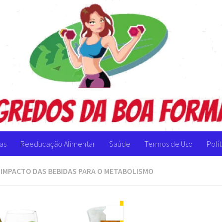
as
Reeducação Alimentar
Saúde
Termos de Uso
Polí
:
IMPACTO DAS BEBIDAS PARA O METABOLISMO
0