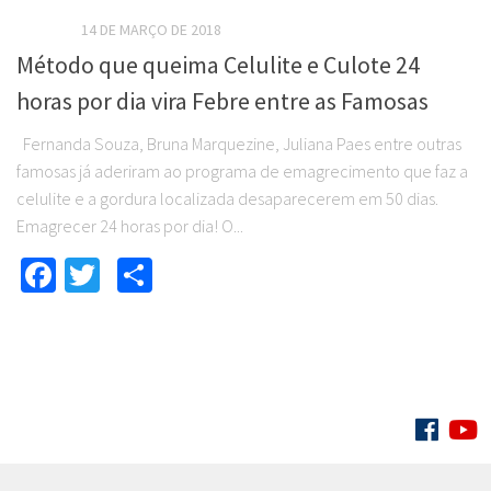
ARTIGOS
14 DE MARÇO DE 2018
Método que queima Celulite e Culote 24
horas por dia vira Febre entre as Famosas
Fernanda Souza, Bruna Marquezine, Juliana Paes entre outras
famosas já aderiram ao programa de emagrecimento que faz a
celulite e a gordura localizada desaparecerem em 50 dias.
Emagrecer 24 horas por dia! O...
Facebook
Twitter
Compartilhar
SIGA: