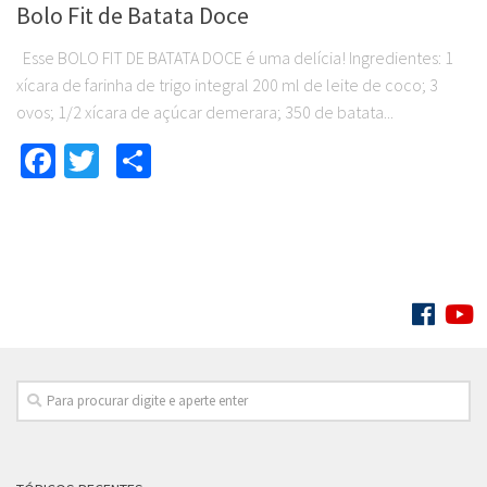
Bolo Fit de Batata Doce
Esse BOLO FIT DE BATATA DOCE é uma delícia! Ingredientes: 1
xícara de farinha de trigo integral 200 ml de leite de coco; 3
ovos; 1/2 xícara de açúcar demerara; 350 de batata...
Facebook
Twitter
Compartilhar
SIGA: